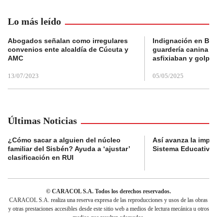
Lo más leído
Abogados señalan como irregulares
Indignación en Bog
convenios ente alcaldía de Cúcuta y
guardería canina e
AMC
asfixiaban y golpe
13/07/2023
05/05/2025
Últimas Noticias
¿Cómo sacar a alguien del núcleo
Así avanza la impl
familiar del Sisbén? Ayuda a ‘ajustar’
Sistema Educativo 
clasificación en RUI
© CARACOL S.A. Todos los derechos reservados.
CARACOL S.A. realiza una reserva expresa de las reproducciones y usos de las obras
y otras prestaciones accesibles desde este sitio web a medios de lectura mecánica u otros