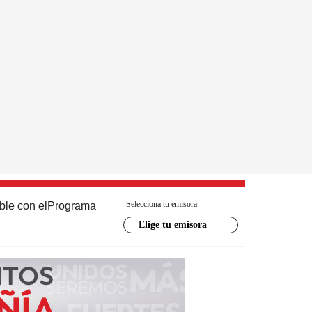
Selecciona tu emisora
ble con el
Programa
Elige tu emisora