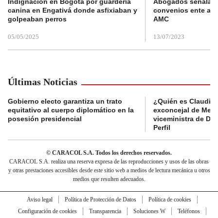
Indignación en Bogotá por guardería
Abogados señalan 
canina en Engativá donde asfixiaban y
convenios ente alc
golpeaban perros
AMC
05/05/2025
13/07/2023
Últimas Noticias
Gobierno electo garantiza un trato
¿Quién es Claudia C
equitativo al cuerpo diplomático en la
exconcejal de Mede
posesión presidencial
viceministra de De
Perfil
© CARACOL S.A. Todos los derechos reservados.
CARACOL S.A. realiza una reserva expresa de las reproducciones y usos de las obras
y otras prestaciones accesibles desde este sitio web a medios de lectura mecánica u otros
medios que resulten adecuados.
Aviso legal
Política de Protección de Datos
Política de cookies
Configuración de cookies
Transparencia
Soluciones W
Teléfonos