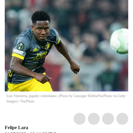
Luis Sinisterra, jugador colombiano. (Photo by Giuseppe Maffia/NurPhoto via Getty
Images)
/
NurPhoto
Felipe Lara