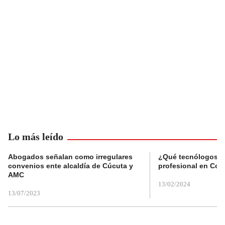
Lo más leído
Abogados señalan como irregulares
¿Qué tecnólogos re
convenios ente alcaldía de Cúcuta y
profesional en Col
AMC
13/02/2024
13/07/2023