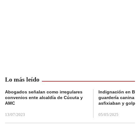
Lo más leído
Abogados señalan como irregulares
Indignación en Bog
convenios ente alcaldía de Cúcuta y
guardería canina e
AMC
asfixiaban y golpe
13/07/2023
05/05/2025