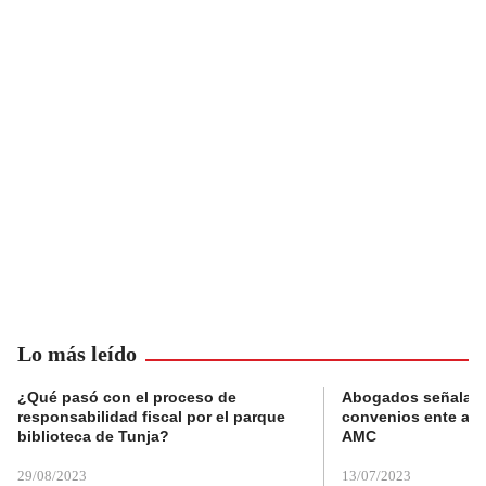
Lo más leído
¿Qué pasó con el proceso de
Abogados señalan 
responsabilidad fiscal por el parque
convenios ente alc
biblioteca de Tunja?
AMC
29/08/2023
13/07/2023