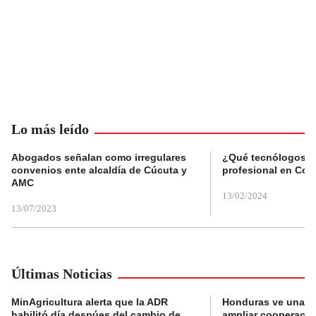
Lo más leído
Abogados señalan como irregulares
¿Qué tecnólogos re
convenios ente alcaldía de Cúcuta y
profesional en Col
AMC
13/02/2024
13/07/2023
Últimas Noticias
MinAgricultura alerta que la ADR
Honduras ve una o
habilitó día despúes del cambio de
ampliar cooperaci