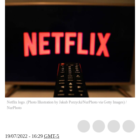
Netflix logo. (Photo Illustration by Jakub Porzycki/NurPhoto via Getty Images)
/
NurPhoto
19/07/2022 - 16:29
GMT-5