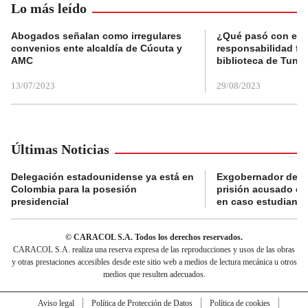
Lo más leído
Abogados señalan como irregulares
¿Qué pasó con el 
convenios ente alcaldía de Cúcuta y
responsabilidad fis
AMC
biblioteca de Tunja
13/07/2023
29/08/2023
Últimas Noticias
Delegación estadounidense ya está en
Exgobernador de Gu
Colombia para la posesión
prisión acusado de
presidencial
en caso estudiante
© CARACOL S.A. Todos los derechos reservados.
CARACOL S.A. realiza una reserva expresa de las reproducciones y usos de las obras
y otras prestaciones accesibles desde este sitio web a medios de lectura mecánica u otros
medios que resulten adecuados.
Aviso legal
Política de Protección de Datos
Política de cookies