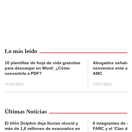
Lo más leído
10 plantillas de hoja de vida gratuitas
Abogados señalan 
para descargar en Word: ¿Cómo
convenios ente alc
convertirla a PDF?
AMC
11/02/2025
13/07/2023
Últimas Noticias
El tifón Dolphin deja lluvias récord y
6 integrantes de di
más de 1,6 millones de evacuados en
FARC y el ‘Clan del