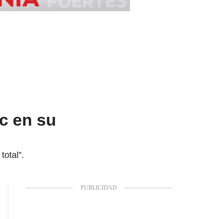
c en su
total”.