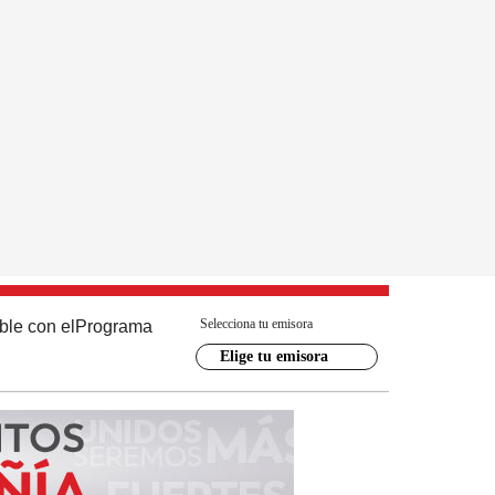
Selecciona tu emisora
ble con el
Programa
Elige tu emisora