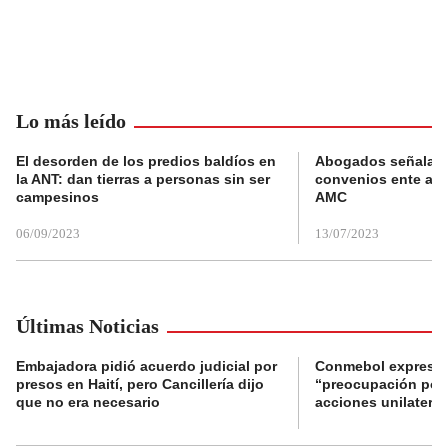
Lo más leído
El desorden de los predios baldíos en
Abogados señalan 
la ANT: dan tierras a personas sin ser
convenios ente alc
campesinos
AMC
06/09/2023
13/07/2023
Últimas Noticias
Embajadora pidió acuerdo judicial por
Conmebol expresó
presos en Haití, pero Cancillería dijo
“preocupación por 
que no era necesario
acciones unilateral