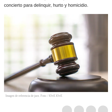
concierto para delinquir, hurto y homicidio.
Imagen de referencia de juez. Foto:
/
lOvE lOvE