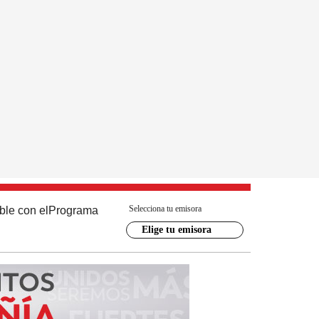
Selecciona tu emisora
ble con el
Programa
Elige tu emisora