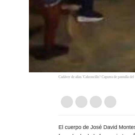
Cadáver de alias 'Calzoncillo'/ Caputra de pantalla del 
El cuerpo de José David Montesu