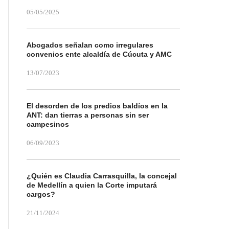
05/05/2025
Abogados señalan como irregulares
convenios ente alcaldía de Cúcuta y AMC
13/07/2023
El desorden de los predios baldíos en la
ANT: dan tierras a personas sin ser
campesinos
06/09/2023
¿Quién es Claudia Carrasquilla, la concejal
de Medellín a quien la Corte imputará
cargos?
21/11/2024