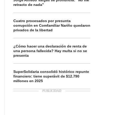
Jorge Alfredo Vargas se pronuncia: “No me
retracto de nada”
Cuatro procesados por presunta
corrupción en Comfamiliar Nariño quedaron
privados de la libertad
¿Cómo hacer una declaración de renta de
una persona fallecida? Hay multa si no se
presenta
SuperSolidaria consolidó histórico repunte
financiero: tiene superávit de $12.790
millones en 2025