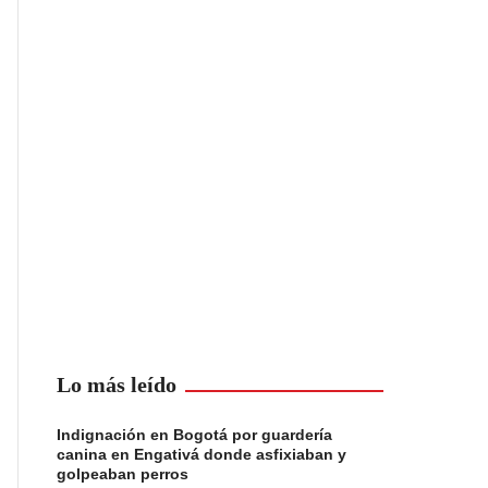
Lo más leído
Indignación en Bogotá por guardería
canina en Engativá donde asfixiaban y
golpeaban perros