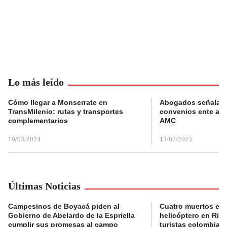
Lo más leído
Cómo llegar a Monserrate en
Abogados señalan 
TransMilenio: rutas y transportes
convenios ente alc
complementarios
AMC
19/03/2024
13/07/2023
Últimas Noticias
Campesinos de Boyacá piden al
Cuatro muertos en 
Gobierno de Abelardo de la Espriella
helicóptero en Rio,
cumplir sus promesas al campo
turistas colombian