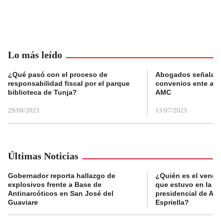
Lo más leído
¿Qué pasó con el proceso de
Abogados señalan 
responsabilidad fiscal por el parque
convenios ente alc
biblioteca de Tunja?
AMC
29/08/2023
13/07/2023
Últimas Noticias
Gobernador reporta hallazgo de
¿Quién es el vende
explosivos frente a Base de
que estuvo en la p
Antinarcóticos en San José del
presidencial de Abe
Guaviare
Espriella?