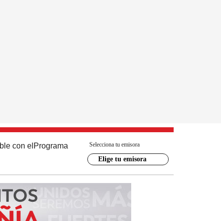
Selecciona tu emisora
ble con el
Programa
Elige tu emisora