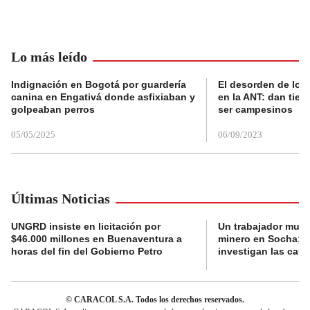
Lo más leído
Indignación en Bogotá por guardería
El desorden de los
canina en Engativá donde asfixiaban y
en la ANT: dan tier
golpeaban perros
ser campesinos
05/05/2025
06/09/2023
Últimas Noticias
UNGRD insiste en licitación por
Un trabajador muri
$46.000 millones en Buenaventura a
minero en Socha; a
horas del fin del Gobierno Petro
investigan las cau
© CARACOL S.A. Todos los derechos reservados.