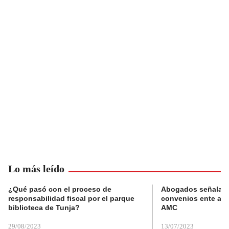
Lo más leído
¿Qué pasó con el proceso de
Abogados señalan 
responsabilidad fiscal por el parque
convenios ente alc
biblioteca de Tunja?
AMC
29/08/2023
13/07/2023