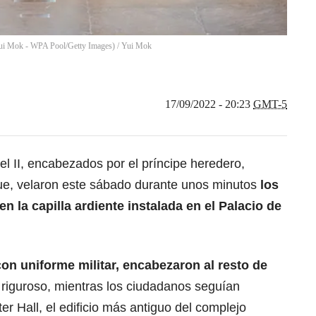
by Yui Mok - WPA Pool/Getty Images)
/
Yui Mok
17/09/2022 - 20:23
GMT-5
el II, encabezados por el príncipe heredero,
ue, velaron este sábado durante unos minutos
los
n la capilla ardiente instalada en el Palacio de
con uniforme militar, encabezaron al resto de
to riguroso, mientras los ciudadanos seguían
r Hall, el edificio más antiguo del complejo