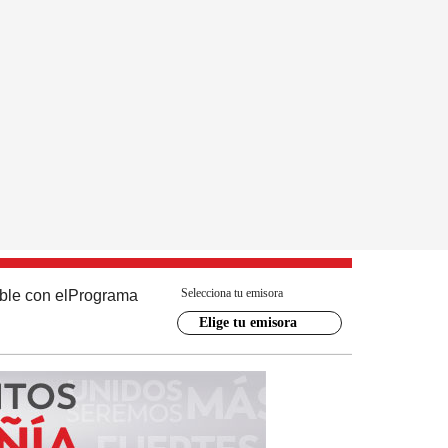
Selecciona tu emisora
ble con el
Programa
Elige tu emisora