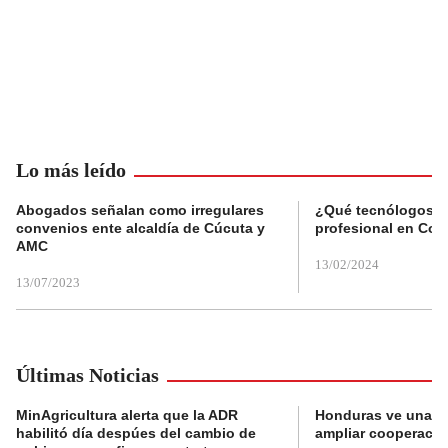
Lo más leído
Abogados señalan como irregulares
¿Qué tecnólogos re
convenios ente alcaldía de Cúcuta y
profesional en Col
AMC
13/02/2024
13/07/2023
Últimas Noticias
MinAgricultura alerta que la ADR
Honduras ve una o
habilitó día despúes del cambio de
ampliar cooperaci