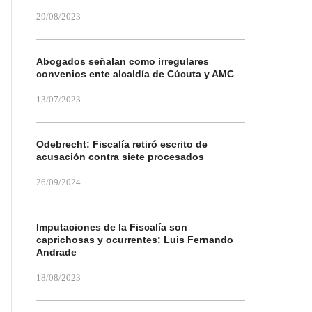
29/08/2023
Abogados señalan como irregulares
convenios ente alcaldía de Cúcuta y AMC
13/07/2023
Odebrecht: Fiscalía retiró escrito de
acusación contra siete procesados
26/09/2024
Imputaciones de la Fiscalía son
caprichosas y ocurrentes: Luis Fernando
Andrade
18/08/2023