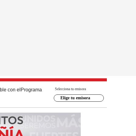
Selecciona tu emisora
ble con el
Programa
Elige tu emisora