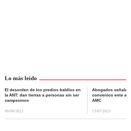
Lo más leído
El desorden de los predios baldíos en
Abogados señalan 
la ANT: dan tierras a personas sin ser
convenios ente alc
campesinos
AMC
06/09/2023
13/07/2023