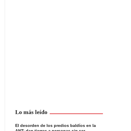
Lo más leído
El desorden de los predios baldíos en la
ANT: dan tierras a personas sin ser