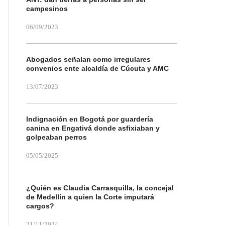
campesinos
06/09/2023
Abogados señalan como irregulares
convenios ente alcaldía de Cúcuta y AMC
13/07/2023
Indignación en Bogotá por guardería
canina en Engativá donde asfixiaban y
golpeaban perros
05/05/2025
¿Quién es Claudia Carrasquilla, la concejal
de Medellín a quien la Corte imputará
cargos?
21/11/2024