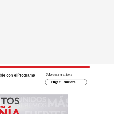
Selecciona tu emisora
ble con el
Programa
Elige tu emisora