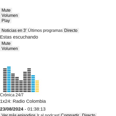
Mute
Volumen
Play
Noticias en 3′
Últimos programas
Directo
Estas escuchando
Mute
Volumen
Crónica 24/7
1x24: Radio Colombia
23/08/2024
- 01:38:13
Ver más episodios
Ir al podcast
Compartir
Directo