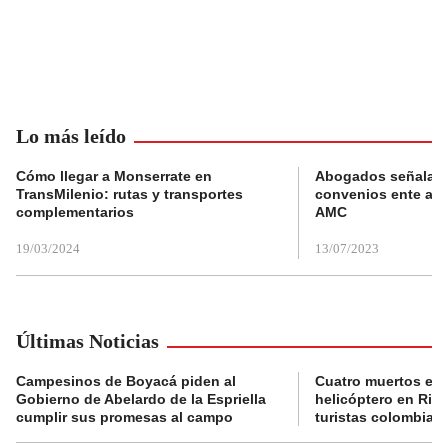
Lo más leído
Cómo llegar a Monserrate en
Abogados señalan 
TransMilenio: rutas y transportes
convenios ente alc
complementarios
AMC
19/03/2024
13/07/2023
Últimas Noticias
Campesinos de Boyacá piden al
Cuatro muertos en 
Gobierno de Abelardo de la Espriella
helicóptero en Rio,
cumplir sus promesas al campo
turistas colombian