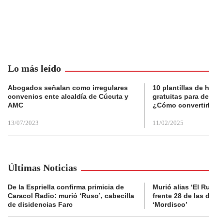
Lo más leído
Abogados señalan como irregulares
10 plantillas de hoj
convenios ente alcaldía de Cúcuta y
gratuitas para des
AMC
¿Cómo convertirla
13/07/2023
11/02/2025
Últimas Noticias
De la Espriella confirma primicia de
Murió alias ‘El Ruso
Caracol Radio: murió ‘Ruso’, cabecilla
frente 28 de las di
de disidencias Farc
‘Mordisco’