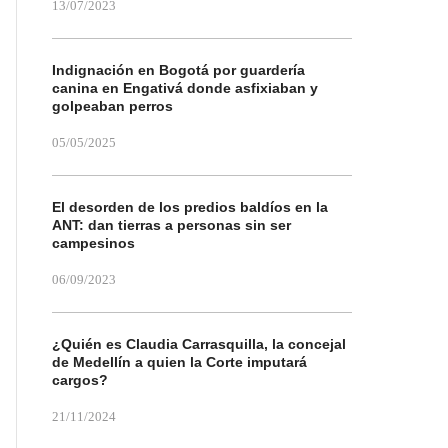
13/07/2023
Indignación en Bogotá por guardería
canina en Engativá donde asfixiaban y
golpeaban perros
05/05/2025
El desorden de los predios baldíos en la
ANT: dan tierras a personas sin ser
campesinos
06/09/2023
¿Quién es Claudia Carrasquilla, la concejal
de Medellín a quien la Corte imputará
cargos?
21/11/2024