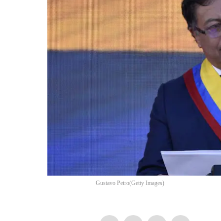
Gustavo Petro
(
Getty Images
)