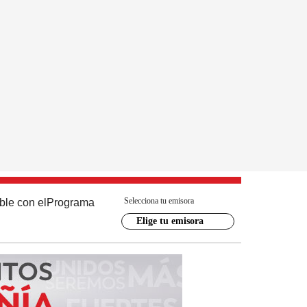
Selecciona tu emisora
ble con el
Programa
Elige tu emisora