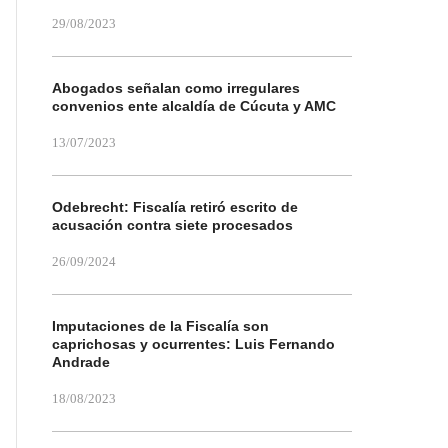
29/08/2023
Abogados señalan como irregulares
convenios ente alcaldía de Cúcuta y AMC
13/07/2023
Odebrecht: Fiscalía retiró escrito de
acusación contra siete procesados
26/09/2024
Imputaciones de la Fiscalía son
caprichosas y ocurrentes: Luis Fernando
Andrade
18/08/2023