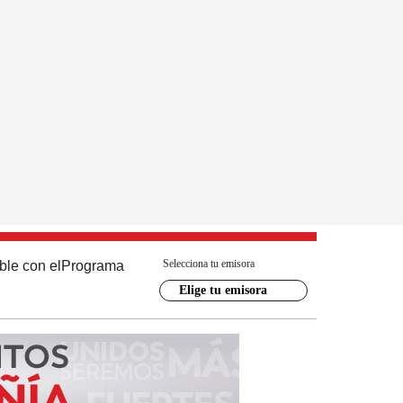
Selecciona tu emisora
ble con el
Programa
Elige tu emisora