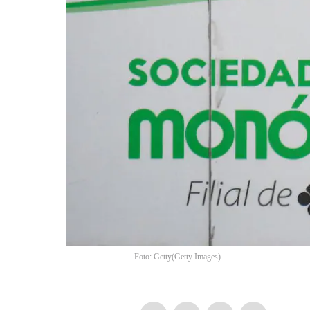
Foto: Getty
(
Getty Images
)