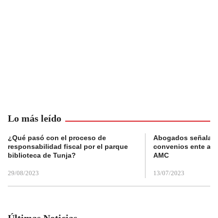
Lo más leído
¿Qué pasó con el proceso de
Abogados señalan 
responsabilidad fiscal por el parque
convenios ente alc
biblioteca de Tunja?
AMC
29/08/2023
13/07/2023