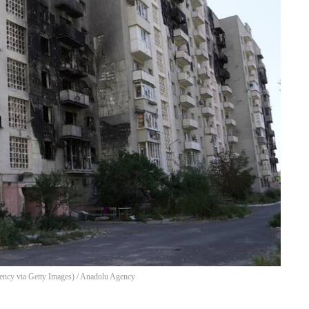
ency via Getty Images)
/
Anadolu Agency