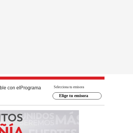
Selecciona tu emisora
ble con el
Programa
Elige tu emisora