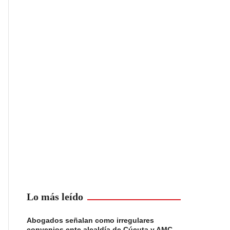
Lo más leído
Abogados señalan como irregulares
convenios ente alcaldía de Cúcuta y AMC