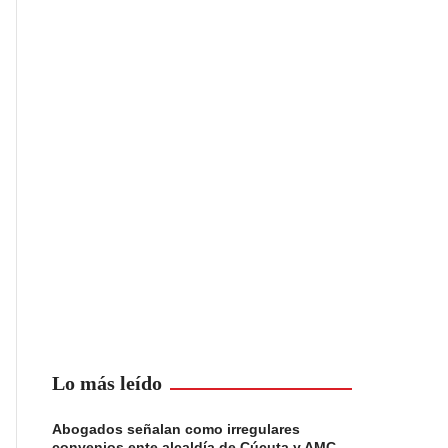
Lo más leído
Abogados señalan como irregulares
convenios ente alcaldía de Cúcuta y AMC