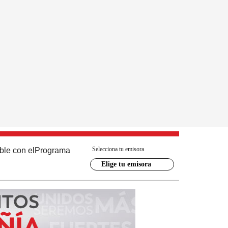
Selecciona tu emisora
ble con el
Programa
Elige tu emisora