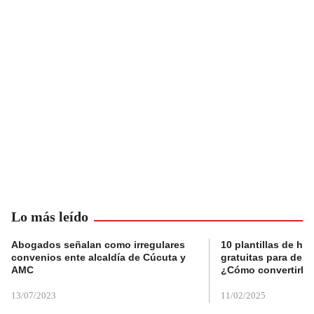
Lo más leído
Abogados señalan como irregulares
10 plantillas de hoj
convenios ente alcaldía de Cúcuta y
gratuitas para des
AMC
¿Cómo convertirla
13/07/2023
11/02/2025