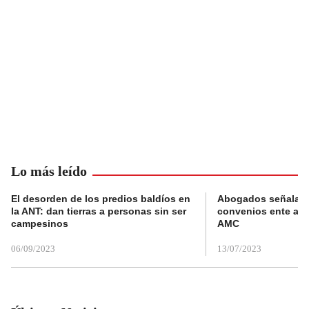
Lo más leído
El desorden de los predios baldíos en
Abogados señalan 
la ANT: dan tierras a personas sin ser
convenios ente alc
campesinos
AMC
06/09/2023
13/07/2023