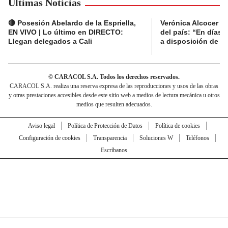
Últimas Noticias
🔴 Posesión Abelardo de la Espriella,
Verónica Alcocer a
EN VIVO | Lo último en DIRECTO:
del país: “En días 
Llegan delegados a Cali
a disposición de la 
© CARACOL S.A. Todos los derechos reservados.
CARACOL S.A. realiza una reserva expresa de las reproducciones y usos de las obras
y otras prestaciones accesibles desde este sitio web a medios de lectura mecánica u otros
medios que resulten adecuados.
Aviso legal
Política de Protección de Datos
Política de cookies
Configuración de cookies
Transparencia
Soluciones W
Teléfonos
Escríbanos