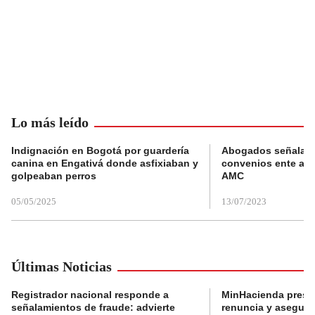
Lo más leído
Indignación en Bogotá por guardería
Abogados señalan 
canina en Engativá donde asfixiaban y
convenios ente alc
golpeaban perros
AMC
05/05/2025
13/07/2023
Últimas Noticias
Registrador nacional responde a
MinHacienda presen
señalamientos de fraude: advierte
renuncia y aseguró