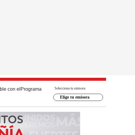
Selecciona tu emisora
ble con el
Programa
Elige tu emisora