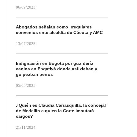
06/09/2023
Abogados señalan como irregulares
convenios ente alcaldía de Cúcuta y AMC
13/07/2023
Indignación en Bogotá por guardería
canina en Engativá donde asfixiaban y
golpeaban perros
05/05/2025
¿Quién es Claudia Carrasquilla, la concejal
de Medellín a quien la Corte imputará
cargos?
21/11/2024