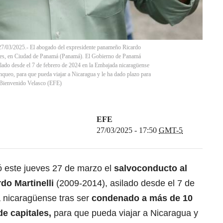
025.- El abogado del expresidente panameño Ricardo
jueves, en Ciudad de Panamá (Panamá). El Gobierno de Panamá
silado desde el 7 de febrero de 2024 en la Embajada nicaragüense
nqueo, para que pueda viajar a Nicaragua y le ha dado plazo para
Bienvenido Velasco
(
EFE
)
EFE
27/03/2025 - 17:50
GMT-5
ó este jueves 27 de marzo el
salvoconducto al
do Martinelli
(2009-2014), asilado desde el 7 de
 nicaragüense tras ser
condenado a más de 10
e capitales,
para que pueda viajar a Nicaragua y