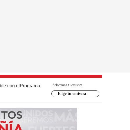
Selecciona tu emisora
ble con el
Programa
Elige tu emisora