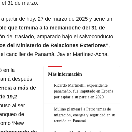
a el 31 de marzo.
a partir de hoy, 27 de marzo de 2025 y tiene un
ble que termina a la medianoche del 31 de
ón del traslado, amparado bajo el salvoconducto,
ios del Ministerio de Relaciones Exteriores”
,
 el canciller de Panamá, Javier Martínez-Acha.
ó en la
Más información
namá después
Ricardo Martinelli, expresidente
tencia a más de
panameño, fue imputado en España
de 19,2
por espiar a su pareja en 2020
uso al ser
Mulino planteará a Petro temas de
blanqueo de
migración, energía y seguridad en su
reunión en Panamá
 como ‘New