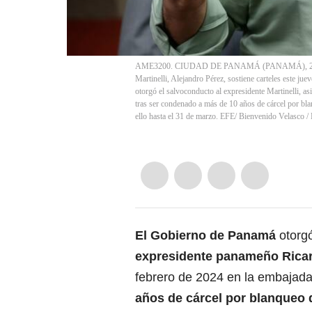
AME3200. CIUDAD DE PANAMÁ (PANAMÁ), 27/03/2
Martinelli, Alejandro Pérez, sostiene carteles este 
otorgó el salvoconducto al expresidente Martinelli, a
tras ser condenado a más de 10 años de cárcel por bla
ello hasta el 31 de marzo. EFE/ Bienvenido Velasco
/
El Gobierno de
Panamá
otorg
expresidente panameño
Ricar
febrero de 2024 en la embajada
años de cárcel por blanqueo d