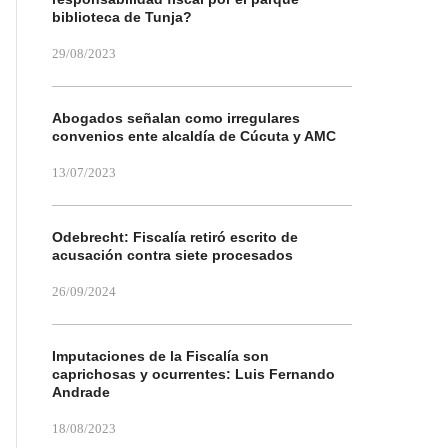
biblioteca de Tunja?
29/08/2023
Abogados señalan como irregulares
convenios ente alcaldía de Cúcuta y AMC
13/07/2023
Odebrecht: Fiscalía retiró escrito de
acusación contra siete procesados
26/09/2024
Imputaciones de la Fiscalía son
caprichosas y ocurrentes: Luis Fernando
Andrade
18/08/2023