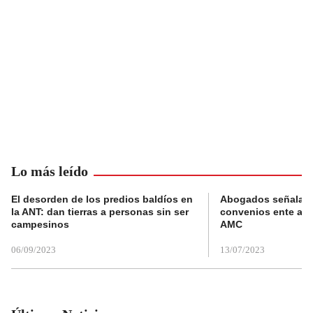
Lo más leído
El desorden de los predios baldíos en
Abogados señalan 
la ANT: dan tierras a personas sin ser
convenios ente alc
campesinos
AMC
06/09/2023
13/07/2023