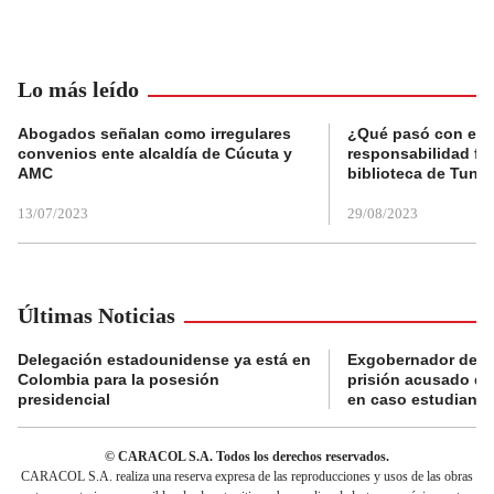
Lo más leído
Abogados señalan como irregulares
¿Qué pasó con el 
convenios ente alcaldía de Cúcuta y
responsabilidad fis
AMC
biblioteca de Tunja
13/07/2023
29/08/2023
Últimas Noticias
Delegación estadounidense ya está en
Exgobernador de Gu
Colombia para la posesión
prisión acusado de
presidencial
en caso estudiante
© CARACOL S.A. Todos los derechos reservados.
CARACOL S.A. realiza una reserva expresa de las reproducciones y usos de las obras