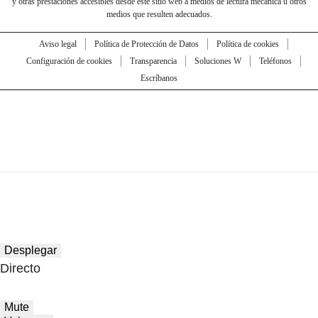
y otras prestaciones accesibles desde este sitio web a medios de lectura mecánica u otros
medios que resulten adecuados.
Aviso legal
Política de Protección de Datos
Política de cookies
Configuración de cookies
Transparencia
Soluciones W
Teléfonos
Escríbanos
Desplegar
Directo
Mute