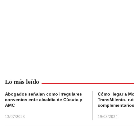
Lo más leído
Abogados señalan como irregulares
Cómo llegar a Mons
convenios ente alcaldía de Cúcuta y
TransMilenio: rutas
AMC
complementarios
13/07/2023
19/03/2024