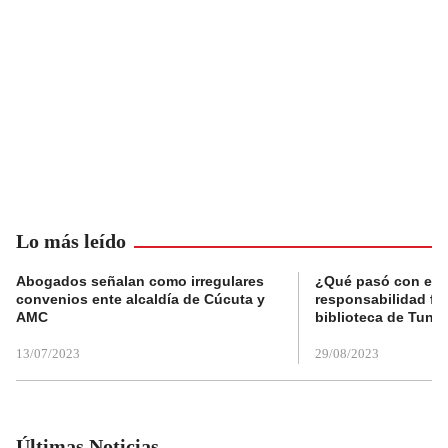
Lo más leído
Abogados señalan como irregulares
¿Qué pasó con el 
convenios ente alcaldía de Cúcuta y
responsabilidad fis
AMC
biblioteca de Tunja
13/07/2023
29/08/2023
Últimas Noticias