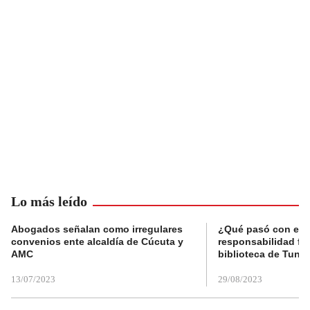
Lo más leído
Abogados señalan como irregulares
¿Qué pasó con el 
convenios ente alcaldía de Cúcuta y
responsabilidad fis
AMC
biblioteca de Tunja
13/07/2023
29/08/2023