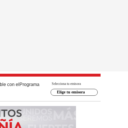
Selecciona tu emisora
ble con el
Programa
Elige tu emisora