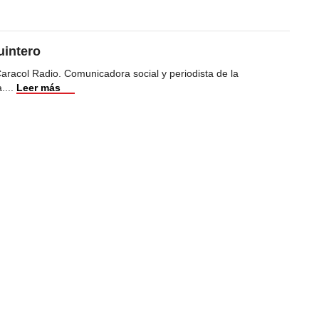
uintero
racol Radio. Comunicadora social y periodista de la
a.
...
Leer más