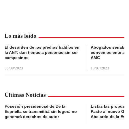
Lo más leído
El desorden de los predios baldíos en
Abogados señalan 
la ANT: dan tierras a personas sin ser
convenios ente alc
campesinos
AMC
06/09/2023
13/07/2023
Últimas Noticias
Posesión presidencial de De la
Listas las propues
Espriella se transmitirá sin logos: no
Pasto al nuevo Gob
generará derechos de autor
Abelardo de la Espr