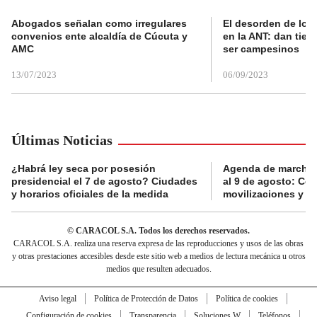
Abogados señalan como irregulares
El desorden de los
convenios ente alcaldía de Cúcuta y
en la ANT: dan tier
AMC
ser campesinos
13/07/2023
06/09/2023
Últimas Noticias
¿Habrá ley seca por posesión
Agenda de marchas
presidencial el 7 de agosto? Ciudades
al 9 de agosto: Co
y horarios oficiales de la medida
movilizaciones y a
© CARACOL S.A. Todos los derechos reservados.
CARACOL S.A. realiza una reserva expresa de las reproducciones y usos de las obras
y otras prestaciones accesibles desde este sitio web a medios de lectura mecánica u otros
medios que resulten adecuados.
Aviso legal
Política de Protección de Datos
Política de cookies
Configuración de cookies
Transparencia
Soluciones W
Teléfonos