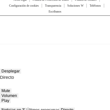
Configuración de cookies
Transparencia
Soluciones W
Teléfonos
Escríbanos
Desplegar
Directo
Mute
Volumen
Play
Noticias en 3′
Últimos programas
Directo