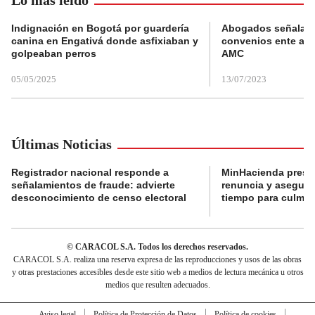
Indignación en Bogotá por guardería
Abogados señalan 
canina en Engativá donde asfixiaban y
convenios ente alc
golpeaban perros
AMC
05/05/2025
13/07/2023
Últimas Noticias
Registrador nacional responde a
MinHacienda presen
señalamientos de fraude: advierte
renuncia y aseguró
desconocimiento de censo electoral
tiempo para culmina
© CARACOL S.A. Todos los derechos reservados.
CARACOL S.A. realiza una reserva expresa de las reproducciones y usos de las obras
y otras prestaciones accesibles desde este sitio web a medios de lectura mecánica u otros
medios que resulten adecuados.
Aviso legal
Política de Protección de Datos
Política de cookies