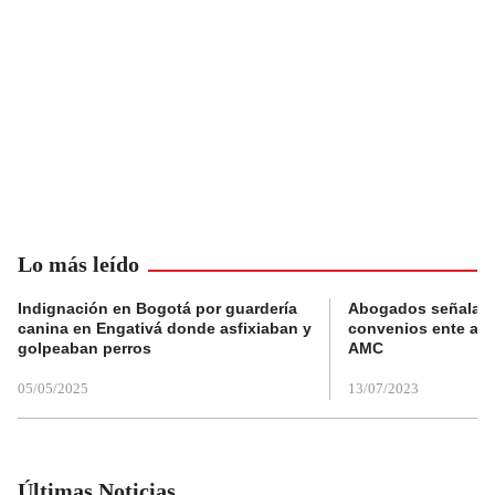
Lo más leído
Indignación en Bogotá por guardería
Abogados señalan 
canina en Engativá donde asfixiaban y
convenios ente alc
golpeaban perros
AMC
05/05/2025
13/07/2023
Últimas Noticias