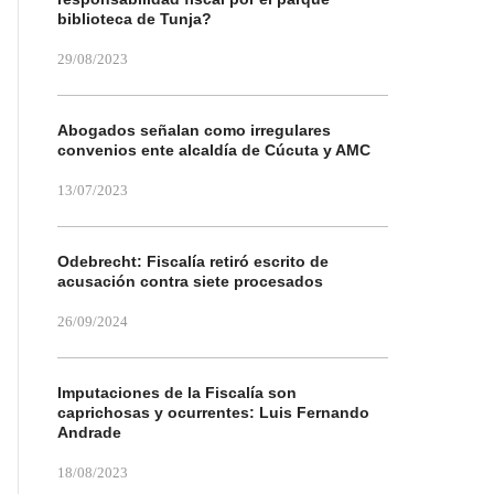
biblioteca de Tunja?
29/08/2023
Abogados señalan como irregulares
convenios ente alcaldía de Cúcuta y AMC
13/07/2023
Odebrecht: Fiscalía retiró escrito de
acusación contra siete procesados
26/09/2024
Imputaciones de la Fiscalía son
caprichosas y ocurrentes: Luis Fernando
Andrade
18/08/2023