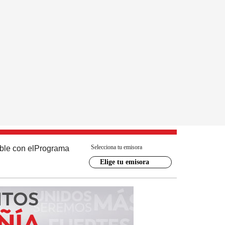
Selecciona tu emisora
ble con el
Programa
Elige tu emisora