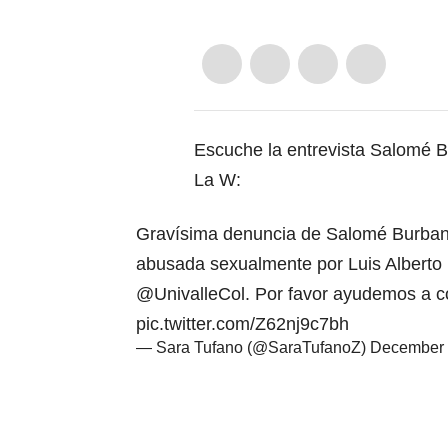
Escuche la entrevista Salomé Bu
La W:
Gravísima denuncia de Salomé Burbano
abusada sexualmente por Luis Alberto P
@UnivalleCol
. Por favor ayudemos a c
pic.twitter.com/Z62nj9c7bh
— Sara Tufano (@SaraTufanoZ)
December 