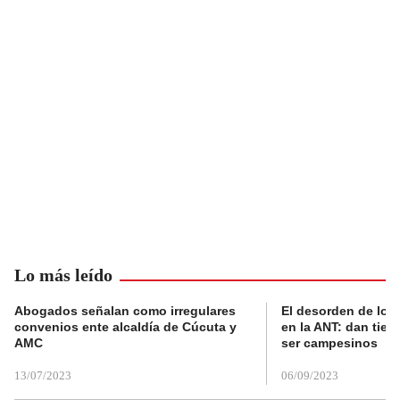
Lo más leído
Abogados señalan como irregulares
El desorden de los
convenios ente alcaldía de Cúcuta y
en la ANT: dan tier
AMC
ser campesinos
13/07/2023
06/09/2023