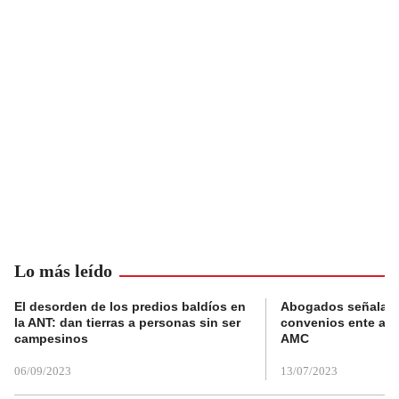
Lo más leído
El desorden de los predios baldíos en
Abogados señalan 
la ANT: dan tierras a personas sin ser
convenios ente alc
campesinos
AMC
06/09/2023
13/07/2023