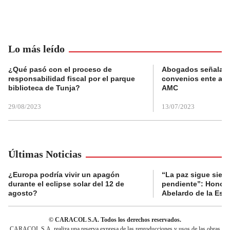
Lo más leído
¿Qué pasó con el proceso de
Abogados señalan 
responsabilidad fiscal por el parque
convenios ente alc
biblioteca de Tunja?
AMC
29/08/2023
13/07/2023
Últimas Noticias
¿Europa podría vivir un apagón
“La paz sigue sien
durante el eclipse solar del 12 de
pendiente”: Honori
agosto?
Abelardo de la Espr
© CARACOL S.A. Todos los derechos reservados.
CARACOL S.A. realiza una reserva expresa de las reproducciones y usos de las obras